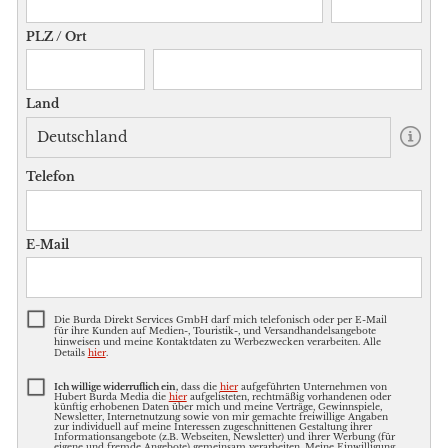
PLZ / Ort
Land
Telefon
E-Mail
Die Burda Direkt Services GmbH darf mich telefonisch oder per E-Mail
für ihre Kunden auf Medien-, Touristik-, und Versandhandelsangebote
hinweisen und meine Kontaktdaten zu Werbezwecken verarbeiten. Alle
Details
hier
.
Ich willige widerruflich ein,
dass die
hier
aufgeführten Unternehmen von
Hubert Burda Media die
hier
aufgelisteten, rechtmäßig vorhandenen oder
künftig erhobenen Daten über mich und meine Verträge, Gewinnspiele,
Newsletter, Internetnutzung sowie von mir gemachte freiwillige Angaben
zur individuell auf meine Interessen zugeschnittenen Gestaltung ihrer
Informationsangebote (z.B. Webseiten, Newsletter) und ihrer Werbung (für
eigene und fremde Angebote) gemeinsam verarbeiten. Meine Einwilligung