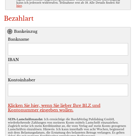
kann ich jederzeit widerrufen. Teilnahme erst ab 18. Alle Details finden Sie
hier
.
Bezahlart
Bankeinzug
Bankname
IBAN
Kontoinhaber
Klicken Sie hier, wenn Sie lieber Ihre BLZ und
Kontonummer eingeben wollen.
SEPA-Lastschriftmandat:
Ich ermächtige die BurdaVerlag Publishing GmbH,
wiederkehrende Zahlungen von meinem Konto mittels Lastschrift einzuziehen.
Zugleich weise ich mein Kreditinstitut an, die vom Verlag auf mein Konto gezogenen
Lastschriften einzulösen. Hinweis: Ich kann innerhalb von acht Wochen, beginnend
mit dem Belastungsdatum, die Erstattung des belasteten Betrags verlangen. Es gelten
dabei die mit meinem Kreditinstitut vereinbarten Bedingungen.