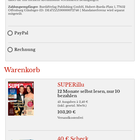
Zahlungsempfänger:
BurdaVerlag Publishing GmbH, Hubert-Burda-Platz 1, 77652
Offenburg Gläubiger-ID: DE47ZZZ00000072746 | Mandatsreferenz wird separat
mitgeteilt.
PayPal
Rechnung
Warenkorb
SUPERillu
12 Monate selbst lesen, nur 10
bezahlen
43 Ausgaben à 2,40 €
(inkl. gesetzl. MwSt.)
103,20 €
Versandkostenfrei
40 € Scheck